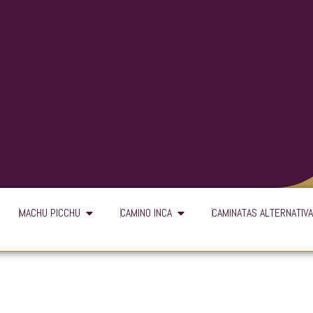
n Cusco
Open Machu Picchu
Open Camino Inca
MACHU PICCHU
CAMINO INCA
CAMINATAS ALTERNATIV