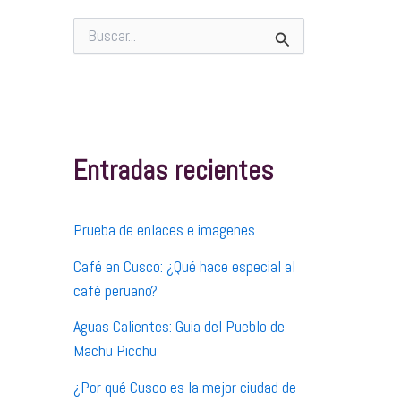
B
u
s
c
a
r
p
Entradas recientes
o
r
:
Prueba de enlaces e imagenes
Café en Cusco: ¿Qué hace especial al
café peruano?
Aguas Calientes: Guia del Pueblo de
Machu Picchu
¿Por qué Cusco es la mejor ciudad de