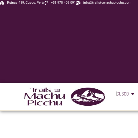
Ir
Ruinas 419, Cusco, Perú
+51 970 409 091
info@trailstomachupicchu.com
al
contenido
Ope
CUSCO