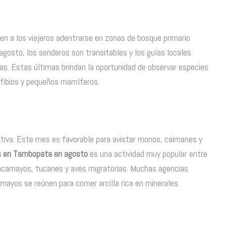
n a los viajeros adentrarse en zonas de bosque primario
agosto, los senderos son transitables y los guías locales
s. Estas últimas brindan la oportunidad de observar especies
nfibios y pequeños mamíferos.
ctiva. Este mes es favorable para avistar monos, caimanes y
s en Tambopata en agosto
es una actividad muy popular entre
guacamayos, tucanes y aves migratorias. Muchas agencias
amayos se reúnen para comer arcilla rica en minerales.