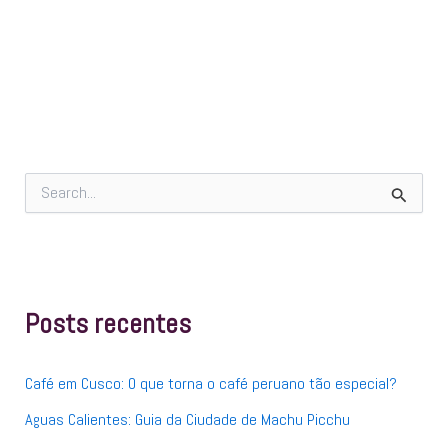
P
e
s
q
u
i
s
Posts recentes
a
r
p
Café em Cusco: O que torna o café peruano tão especial?
o
r
Aguas Calientes: Guia da Ciudade de Machu Picchu
: