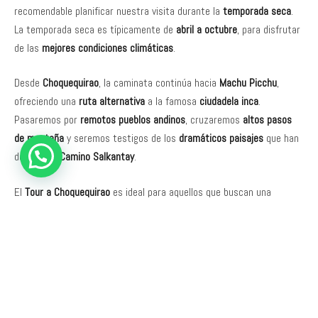
recomendable planificar nuestra visita durante la
temporada seca
.
La temporada seca es típicamente de
abril a octubre
, para disfrutar
de las
mejores condiciones climáticas
.
Desde
Choquequirao
, la caminata continúa hacia
Machu Picchu
,
ofreciendo una
ruta alternativa
a la famosa
ciudadela inca
.
Pasaremos por
remotos pueblos andinos
, cruzaremos
altos pasos
de montaña
y seremos testigos de los
dramáticos paisajes
que han
definido el
Camino Salkantay
.
El
Tour a Choquequirao
es ideal para aquellos que buscan una
aventura fuera de lo común
, llena de
rica historia
y
belleza natural
.
Esta caminata es un
viaje de descubrimiento
. Cada paso nos acerca
a comprender la
increíble ingeniería
y
resiliencia
de la
civilización
inca
. Con la
preparación adecuada
, la
determinación
y el
respeto por
la tierra
, encontraremos que esta aventura es una de las
caminatas