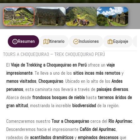
Resumen
Itinerario
Inclusiones
Equipaje
TOURS A CHOQUEQUIRAO – TREK CHOQUEQUIRAO PERÚ
El
Viaje de Trekking a Choquequirao en Perú
ofrece un
viaje
impresionante
. Te lleva a uno de los
sitios incas más remotos
y
menos visitados
,
Choquequirao
. Ubicado en lo alto de los
Andes
peruanos
, esta caminata nos llevará a través de
paisajes diversos
.
Abarca desde
frondosos bosques de niebla
hasta
terrenos áridos de
gran altitud
, mostrando la increíble
biodiversidad
de la región.
Comenzaremos nuestro
Tour a Choquequirao
cerca del
Río Apurímac
.
Descenderemos hacia el impresionante
Cañón del Apurímac
,
rodeados de
acantilados dramáticos
y
empinados descensos
que