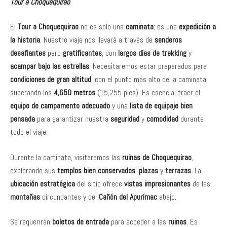
Tour a Choquequirao
El
Tour a Choquequirao
no es solo una
caminata
; es una
expedición a
la historia
. Nuestro viaje nos llevará a través de
senderos
desafiantes
pero
gratificantes
, con
largos días de trekking
y
acampar bajo las estrellas
. Necesitaremos estar preparados para
condiciones de gran altitud
, con el punto más alto de la caminata
superando los
4,650 metros
(15,255 pies). Es esencial traer el
equipo de campamento adecuado
y una
lista de equipaje bien
pensada
para garantizar nuestra
seguridad
y
comodidad
durante
todo el viaje.
Durante la caminata, visitaremos las
ruinas de Choquequirao
,
explorando sus
templos bien conservados
,
plazas
y
terrazas
. La
ubicación estratégica
del sitio ofrece
vistas impresionantes
de las
montañas
circundantes y del
Cañón del Apurímac
abajo.
Se requerirán
boletos de entrada
para acceder a las
ruinas
. Es