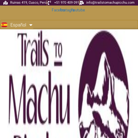
Ir
Ruinas 419, Cusco, Perú
+51 970 409 091
info@trailstomachupicchu.com
Facebook
Instagram
Youtube
al
English
contenido
Español
Português