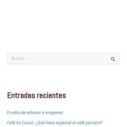
B
u
s
c
a
r
p
Entradas recientes
o
r
:
Prueba de enlaces e imagenes
Café en Cusco: ¿Qué hace especial al café peruano?