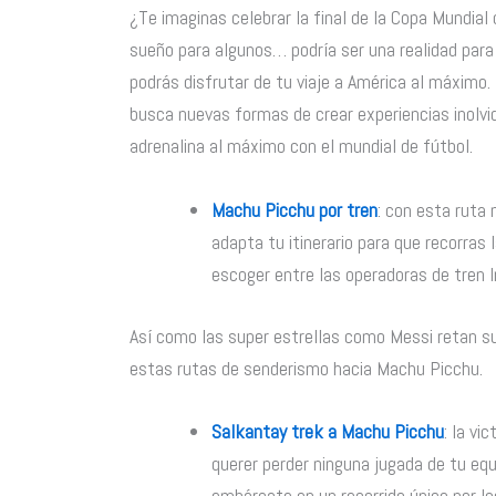
¿Te imaginas celebrar la final de la Copa Mundial
sueño para algunos… podría ser una realidad par
podrás disfrutar de tu viaje a América al máximo.
busca nuevas formas de crear experiencias inolv
adrenalina al máximo con el mundial de fútbol.
Machu Picchu por tren
: con esta ruta 
adapta tu itinerario para que recorras
escoger entre las operadoras de tren I
Así como las super estrellas como Messi retan su
estas rutas de senderismo hacia Machu Picchu.
Salkantay trek a Machu Picchu
: la vi
querer perder ninguna jugada de tu equi
embárcate en un recorrido único por 