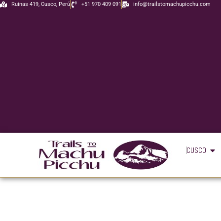
Ir
Ruinas 419, Cusco, Perú
+51 970 409 091
info@trailstomachupicchu.com
al
contenido
Ope
CUSCO