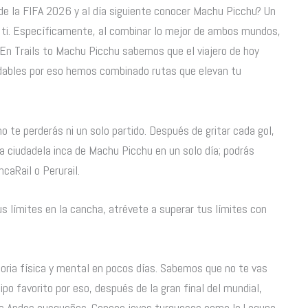
 de la FIFA 2026 y al día siguiente conocer Machu Picchu? Un
a ti. Específicamente, al combinar lo mejor de ambos mundos,
 En Trails to Machu Picchu sabemos que el viajero de hoy
idables por eso hemos combinado rutas que elevan tu
no te perderás ni un solo partido. Después de gritar cada gol,
 la ciudadela inca de Machu Picchu en un solo día; podrás
ncaRail o Perurail.
s límites en la cancha, atrévete a superar tus límites con
ctoria física y mental en pocos días. Sabemos que no te vas
po favorito por eso, después de la gran final del mundial,
los Andes cusqueños. Conoce joyas turquesas como la Laguna