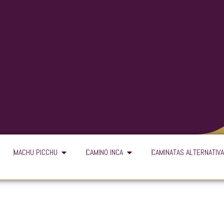
n Cusco
Open Machu Picchu
Open Camino Inca
MACHU PICCHU
CAMINO INCA
CAMINATAS ALTERNATIV