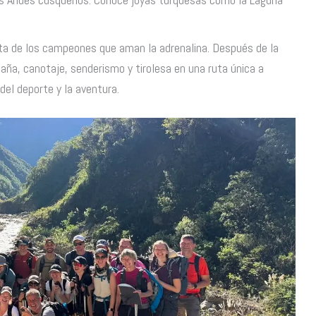
ruta de los campeones que aman la adrenalina. Después de la
aña, canotaje, senderismo y tirolesa en una ruta única a
el deporte y la aventura.