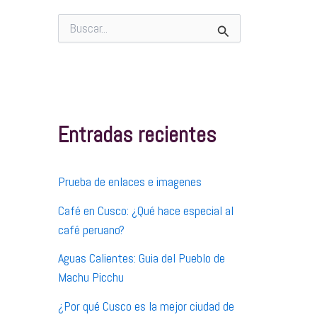
B
u
s
c
a
r
p
Entradas recientes
o
r
:
Prueba de enlaces e imagenes
Café en Cusco: ¿Qué hace especial al
café peruano?
Aguas Calientes: Guia del Pueblo de
Machu Picchu
¿Por qué Cusco es la mejor ciudad de