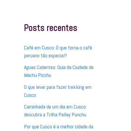
q
u
i
s
Posts recentes
a
r
p
o
Café em Cusco: O que torna o café
r
:
peruano tão especial?
Aguas Calientes: Guia da Ciudade de
Machu Picchu
O que levar para fazel trekking em
Cusco
Caminhada de um dia em Cusco:
descubra a Trilha Pallay Punchu
Por que Cusco é a melhor cidade da