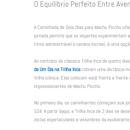
O Equilíbrio Perfeito Entre Ave
A Caminhada de Dois Dias para Machu Picchu oferec
jornada permite que os viajantes experimentem 
ritmo administrável e cenário incrível, é uma opç
Ao contrário da clássica Trilha Inca de quatro di
de Um Dia na Trilha Inca
cobrem uma distância me
trilha icônica. Elas colocam você frente a frente 
impressionantes de Machu Picchu.
No primeiro dia, os caminhantes começam sua jorn
104. A partir daqui, a Trilha Inca de 2 dias se 
vistas espetaculares e vislumbres da exuberante