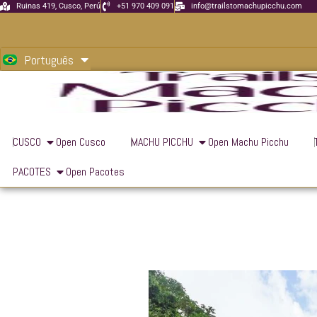
Ir
Ruinas 419, Cusco, Perú
+51 970 409 091
info@trailstomachupicchu.com
para
English
o
Português
Español
conteúdo
CUSCO
Open Cusco
MACHU PICCHU
Open Machu Picchu
PACOTES
Open Pacotes