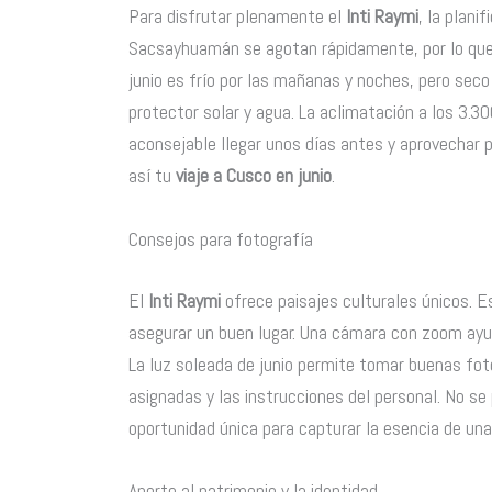
Para disfrutar plenamente el
Inti Raymi
, la plani
Sacsayhuamán se agotan rápidamente, por lo que
junio es frío por las mañanas y noches, pero seco 
protector solar y agua. La aclimatación a los 3.30
aconsejable llegar unos días antes y aprovechar 
así tu
viaje a Cusco en junio
.
Consejos para fotografía
El
Inti Raymi
ofrece paisajes culturales únicos.
asegurar un buen lugar. Una cámara con zoom ayud
La luz soleada de junio permite tomar buenas fot
asignadas y las instrucciones del personal. No se
oportunidad única para capturar la esencia de un
Aporte al patrimonio y la identidad