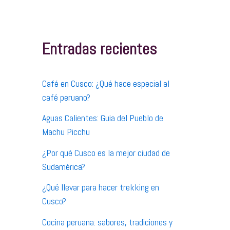
c
a
r
p
Entradas recientes
o
r
:
Café en Cusco: ¿Qué hace especial al
café peruano?
Aguas Calientes: Guia del Pueblo de
Machu Picchu
¿Por qué Cusco es la mejor ciudad de
Sudamérica?
¿Qué llevar para hacer trekking en
Cusco?
Cocina peruana: sabores, tradiciones y