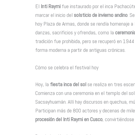
El
Inti Raymi
fue instaurado por el inca Pachacúte
marcar el inicio del
solsticio de invierno andino
. S
hoy Plaza de Armas, donde se rendía homenaje a In
danzas, sacrificios y ofrendas, como la
ceremonia
tradición fue prohibida, pero se recuperó en 1944
forma moderna a partir de antiguas crónicas.
Cómo se celebra el festival hoy
Hoy, la
fiesta inca del sol
se realiza en tres esce
Comienza con una ceremonia en el templo del sol, 
Sacsayhuamán. Allí hay discursos en quechua, músi
Participan más de 800 actores y decenas de mile
procesión del Inti Raymi en Cusco
, convirtiéndose