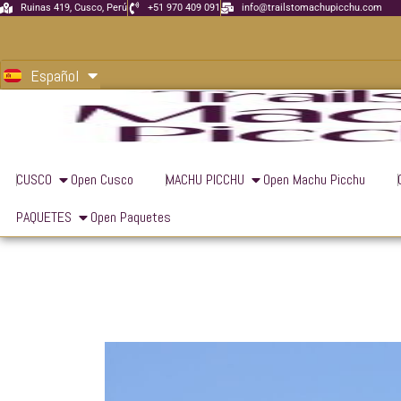
Ir
Ruinas 419, Cusco, Perú
+51 970 409 091
info@trailstomachupicchu.com
al
English
contenido
Español
Português
CUSCO
Open Cusco
MACHU PICCHU
Open Machu Picchu
PAQUETES
Open Paquetes