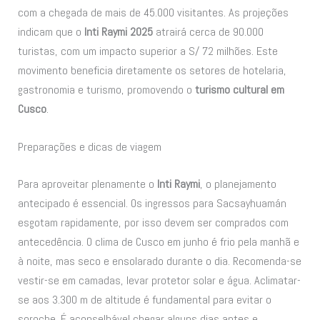
com a chegada de mais de 45.000 visitantes. As projeções
indicam que o
Inti Raymi 2025
atrairá cerca de 90.000
turistas, com um impacto superior a S/ 72 milhões. Este
movimento beneficia diretamente os setores de hotelaria,
gastronomia e turismo, promovendo o
turismo cultural em
Cusco
.
Preparações e dicas de viagem
Para aproveitar plenamente o
Inti Raymi
, o planejamento
antecipado é essencial. Os ingressos para Sacsayhuamán
esgotam rapidamente, por isso devem ser comprados com
antecedência. O clima de Cusco em junho é frio pela manhã e
à noite, mas seco e ensolarado durante o dia. Recomenda-se
vestir-se em camadas, levar protetor solar e água. Aclimatar-
se aos 3.300 m de altitude é fundamental para evitar o
soroche. É aconselhável chegar alguns dias antes e