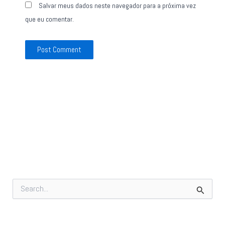
Salvar meus dados neste navegador para a próxima vez
que eu comentar.
P
e
s
q