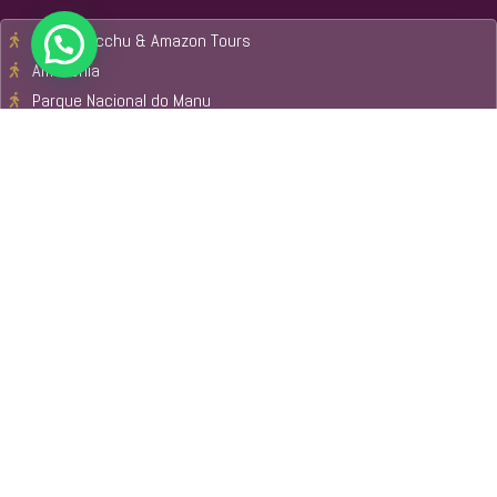
Machu Picchu & Amazon Tours
Amazônia
Parque Nacional do Manu
Reserva Nacional Tambopata
Cusco
Pacotes Turísticos
Formas de pagamento
Oferecemos métodos de pagamento seguros e confiáveis para
garantir uma transação protegida em todos os momentos.
cash
credit card
Paypal