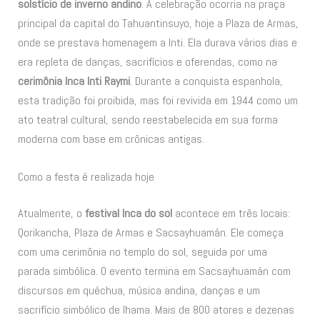
solstício de inverno andino
. A celebração ocorria na praça
principal da capital do Tahuantinsuyo, hoje a Plaza de Armas,
onde se prestava homenagem a Inti. Ela durava vários dias e
era repleta de danças, sacrifícios e oferendas, como na
cerimônia Inca Inti Raymi
. Durante a conquista espanhola,
esta tradição foi proibida, mas foi revivida em 1944 como um
ato teatral cultural, sendo reestabelecida em sua forma
moderna com base em crônicas antigas.
Como a festa é realizada hoje
Atualmente, o
festival Inca do sol
acontece em três locais:
Qorikancha, Plaza de Armas e Sacsayhuamán. Ele começa
com uma cerimônia no templo do sol, seguida por uma
parada simbólica. O evento termina em Sacsayhuamán com
discursos em quéchua, música andina, danças e um
sacrifício simbólico de lhama. Mais de 800 atores e dezenas