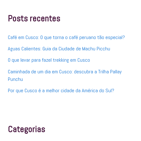
u
i
s
Posts recentes
a
r
p
Café em Cusco: O que torna o café peruano tão especial?
o
r
Aguas Calientes: Guia da Ciudade de Machu Picchu
:
O que levar para fazel trekking em Cusco
Caminhada de um dia em Cusco: descubra a Trilha Pallay
Punchu
Por que Cusco é a melhor cidade da América do Sul?
Categorias