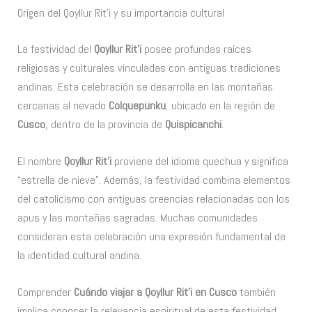
Origen del Qoyllur Rit’i y su importancia cultural
La festividad del
Qoyllur Rit’i
posee profundas raíces
religiosas y culturales vinculadas con antiguas tradiciones
andinas. Esta celebración se desarrolla en las montañas
cercanas al nevado
Colquepunku
, ubicado en la región de
Cusco
, dentro de la provincia de
Quispicanchi
.
El nombre
Qoyllur Rit’i
proviene del idioma quechua y significa
“estrella de nieve”. Además, la festividad combina elementos
del catolicismo con antiguas creencias relacionadas con los
apus y las montañas sagradas. Muchas comunidades
consideran esta celebración una expresión fundamental de
la identidad cultural andina.
Comprender
Cuándo viajar a Qoyllur Rit’i en Cusco
también
implica conocer la relevancia espiritual de esta festividad.