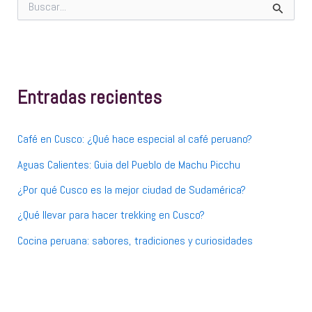
B
u
s
c
a
r
p
Entradas recientes
o
r
:
Café en Cusco: ¿Qué hace especial al café peruano?
Aguas Calientes: Guia del Pueblo de Machu Picchu
¿Por qué Cusco es la mejor ciudad de Sudamérica?
¿Qué llevar para hacer trekking en Cusco?
Cocina peruana: sabores, tradiciones y curiosidades