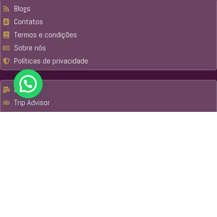
Blogs
Contatos
Termos e condições
Sobre nós
Políticas de privacidade
Email
Trip Advisor
Get Your Guide
Nossos passeios
Machu Picchu & Amazon Tours
Amazônia
Parque Nacional do Manu
Reserva Nacional Tambopata
Cusco