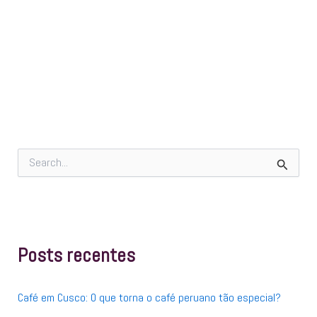
P
e
s
q
u
i
s
Posts recentes
a
r
p
Café em Cusco: O que torna o café peruano tão especial?
o