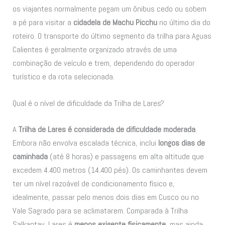
os viajantes normalmente pegam um ônibus cedo ou sobem
a pé para visitar a
cidadela de Machu Picchu
no último dia do
roteiro. O transporte do último segmento da trilha para Aguas
Calientes é geralmente organizado através de uma
combinação de veículo e trem, dependendo do operador
turístico e da rota selecionada.
Qual é o nível de dificuldade da Trilha de Lares?
A
Trilha de Lares é considerada de dificuldade moderada
.
Embora não envolva escalada técnica, inclui
longos dias de
caminhada
(até 8 horas) e passagens em alta altitude que
excedem 4.400 metros (14.400 pés). Os caminhantes devem
ter um nível razoável de condicionamento físico e,
idealmente, passar pelo menos dois dias em Cusco ou no
Vale Sagrado para se aclimatarem. Comparada à Trilha
Salkantay, Lares é
menos exigente fisicamente
, mas ainda