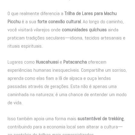
O que realmente diferencia a
Trilha de Lares para Machu
Picchu
é a sua
forte conexão cultural
. Ao longo do caminho,
você visitará vilarejos onde
comunidades quíchuas
ainda
praticam tradições seculares—idioma, tecidos artesanais e
rituais espirituais.
Lugares como
Huacahuasi
e
Patacancha
oferecem
experiências humanas inesquecíveis. Compartilhe um sorriso,
aprenda como elas fiam a lã de alpaca e ouça lendas
passadas através de gerações. Esta não é apenas uma
caminhada na natureza; é uma chance de entender um modo
de vida.
Isso também apoia uma forma mais
sustentável de trekking
,
contribuindo para a economia local sem alterar a cultura—
ao contrário de trilhas mais comercializadas.