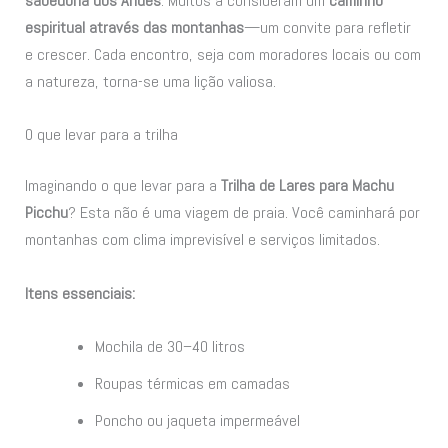
sabedoria dos Andes
. Muitos a consideram um
caminho
espiritual através das montanhas
—um convite para refletir
e crescer. Cada encontro, seja com moradores locais ou com
a natureza, torna-se uma lição valiosa.
O que levar para a trilha
Imaginando o que levar para a
Trilha de Lares para Machu
Picchu
? Esta não é uma viagem de praia. Você caminhará por
montanhas com clima imprevisível e serviços limitados.
Itens essenciais:
Mochila de 30–40 litros
Roupas térmicas em camadas
Poncho ou jaqueta impermeável