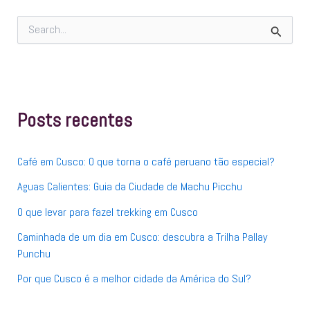
P
e
s
q
u
i
s
Posts recentes
a
r
p
Café em Cusco: O que torna o café peruano tão especial?
o
r
Aguas Calientes: Guia da Ciudade de Machu Picchu
:
O que levar para fazel trekking em Cusco
Caminhada de um dia em Cusco: descubra a Trilha Pallay
Punchu
Por que Cusco é a melhor cidade da América do Sul?