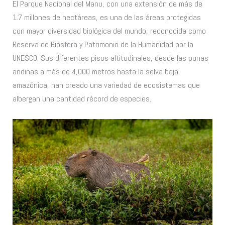
El Parque Nacional del Manu, con una extensión de más de
1.7 millones de hectáreas, es una de las áreas protegidas
con mayor diversidad biológica del mundo, reconocida como
Reserva de Biósfera y Patrimonio de la Humanidad por la
UNESCO. Sus diferentes pisos altitudinales, desde las punas
andinas a más de 4,000 metros hasta la selva baja
amazónica, han creado una variedad de ecosistemas que
albergan una cantidad récord de especies.