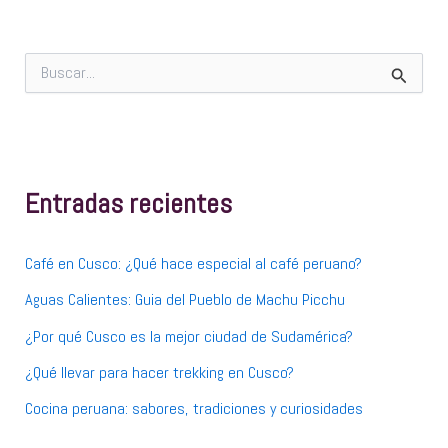
B
u
s
c
a
r
p
Entradas recientes
o
r
:
Café en Cusco: ¿Qué hace especial al café peruano?
Aguas Calientes: Guia del Pueblo de Machu Picchu
¿Por qué Cusco es la mejor ciudad de Sudamérica?
¿Qué llevar para hacer trekking en Cusco?
Cocina peruana: sabores, tradiciones y curiosidades