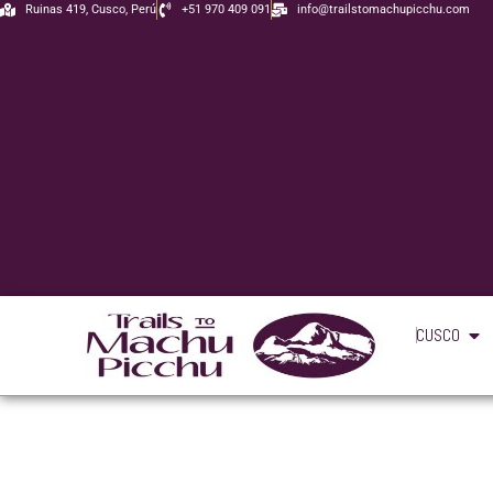
Ir
Ruinas 419, Cusco, Perú
+51 970 409 091
info@trailstomachupicchu.com
al
contenido
Ope
CUSCO