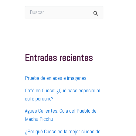
B
u
s
c
a
r
p
Entradas recientes
o
r
:
Prueba de enlaces e imagenes
Café en Cusco: ¿Qué hace especial al
café peruano?
Aguas Calientes: Guia del Pueblo de
Machu Picchu
¿Por qué Cusco es la mejor ciudad de