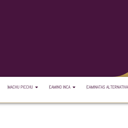
n Cusco
Open Machu Picchu
Open Camino Inca
MACHU PICCHU
CAMINO INCA
CAMINATAS ALTERNATIV