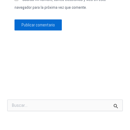
navegador para la próxima vez que comente.
B
u
s
c
a