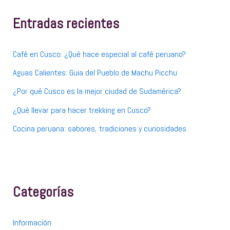
r
p
Entradas recientes
o
r
:
Café en Cusco: ¿Qué hace especial al café peruano?
Aguas Calientes: Guia del Pueblo de Machu Picchu
¿Por qué Cusco es la mejor ciudad de Sudamérica?
¿Qué llevar para hacer trekking en Cusco?
Cocina peruana: sabores, tradiciones y curiosidades
Categorías
Información