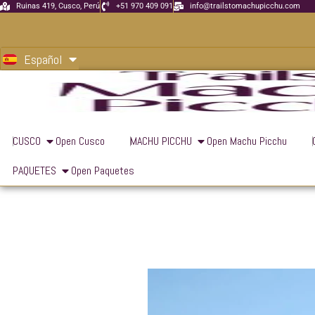
Ir
Ruinas 419, Cusco, Perú
+51 970 409 091
info@trailstomachupicchu.com
al
English
contenido
Español
Português
CUSCO
Open Cusco
MACHU PICCHU
Open Machu Picchu
PAQUETES
Open Paquetes