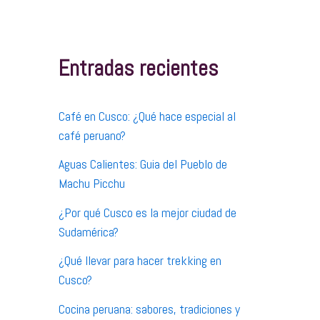
c
a
r
p
Entradas recientes
o
r
:
Café en Cusco: ¿Qué hace especial al
café peruano?
Aguas Calientes: Guia del Pueblo de
Machu Picchu
¿Por qué Cusco es la mejor ciudad de
Sudamérica?
¿Qué llevar para hacer trekking en
Cusco?
Cocina peruana: sabores, tradiciones y