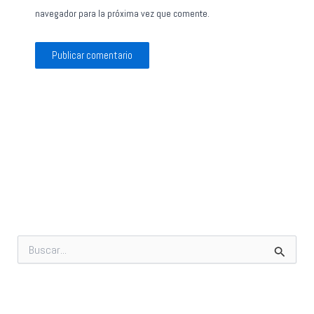
navegador para la próxima vez que comente.
B
u
s
c
a