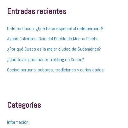
r
p
Entradas recientes
o
r
:
Café en Cusco: ¿Qué hace especial al café peruano?
Aguas Calientes: Guia del Pueblo de Machu Picchu
¿Por qué Cusco es la mejor ciudad de Sudamérica?
¿Qué llevar para hacer trekking en Cusco?
Cocina peruana: sabores, tradiciones y curiosidades
Categorías
Información