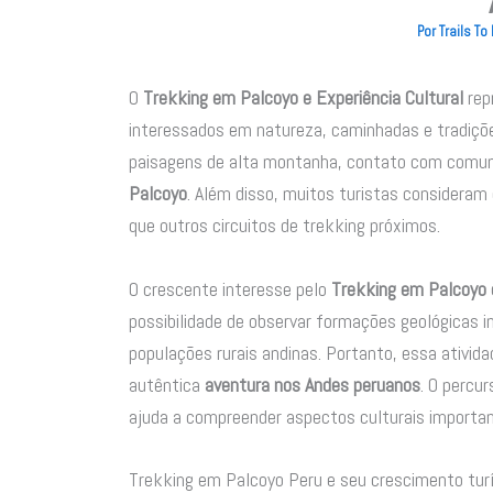
Por
Trails T
O
Trekking em Palcoyo e Experiência Cultural
rep
interessados em natureza, caminhadas e tradiçõ
paisagens de alta montanha, contato com comuni
Palcoyo
. Além disso, muitos turistas consideram
que outros circuitos de trekking próximos.
O crescente interesse pelo
Trekking em Palcoyo e
possibilidade de observar formações geológicas 
populações rurais andinas. Portanto, essa ativ
autêntica
aventura nos Andes peruanos
. O percu
ajuda a compreender aspectos culturais importa
Trekking em Palcoyo Peru e seu crescimento turí