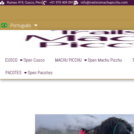
Ir
Ruinas 419, Cusco, Perú
+51 970 409 091
info@trailstomachupicchu.com
para
English
o
Português
Español
conteúdo
CUSCO
Open Cusco
MACHU PICCHU
Open Machu Picchu
PACOTES
Open Pacotes