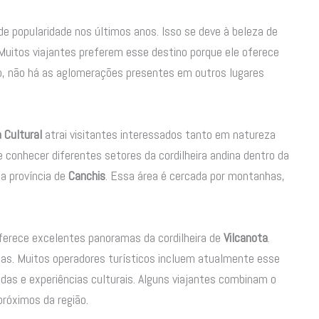
e popularidade nos últimos anos. Isso se deve à beleza de
 Muitos viajantes preferem esse destino porque ele oferece
o, não há as aglomerações presentes em outros lugares
 Cultural
atrai visitantes interessados tanto em natureza
 conhecer diferentes setores da cordilheira andina dentro da
na província de
Canchis
. Essa área é cercada por montanhas,
oferece excelentes panoramas da cordilheira de
Vilcanota
.
s. Muitos operadores turísticos incluem atualmente esse
as e experiências culturais. Alguns viajantes combinam o
próximos da região.