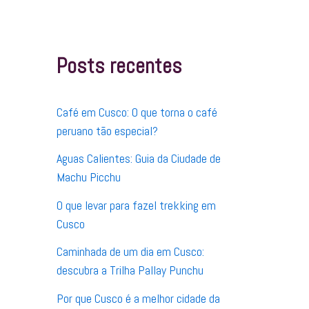
q
u
i
s
Posts recentes
a
r
p
o
Café em Cusco: O que torna o café
r
:
peruano tão especial?
Aguas Calientes: Guia da Ciudade de
Machu Picchu
O que levar para fazel trekking em
Cusco
Caminhada de um dia em Cusco:
descubra a Trilha Pallay Punchu
Por que Cusco é a melhor cidade da