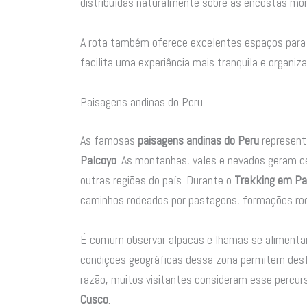
distribuídas naturalmente sobre as encostas mo
A rota também oferece excelentes espaços para f
facilita uma experiência mais tranquila e organiz
Paisagens andinas do Peru
As famosas
paisagens andinas do Peru
represent
Palcoyo
. As montanhas, vales e nevados geram c
outras regiões do país. Durante o
Trekking em Pal
caminhos rodeados por pastagens, formações r
É comum observar alpacas e lhamas se alimentand
condições geográficas dessa zona permitem desf
razão, muitos visitantes consideram esse percur
Cusco
.