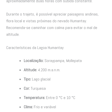
aproximadamente duas horas com subida constante.
Durante o trajeto, é possível apreciar paisagens andinas,
flora local e vistas próximas do nevado Humantay.
Recomenda-se caminhar com calma para evitar o mal de
altitude.
Características da Lagoa Humantay
Localização:
Soraypampa, Mollepata
Altitude:
4.200 m.a.n.m.
Tipo:
Lago glacial
Cor:
Turquesa
Temperatura:
Entre 0 °C e 10 °C
Clima:
Frio e variável