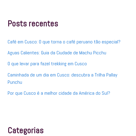
q
u
i
s
Posts recentes
a
r
p
Café em Cusco: O que torna o café peruano tão especial?
o
r
Aguas Calientes: Guia da Ciudade de Machu Picchu
:
O que levar para fazel trekking em Cusco
Caminhada de um dia em Cusco: descubra a Trilha Pallay
Punchu
Por que Cusco é a melhor cidade da América do Sul?
Categorias