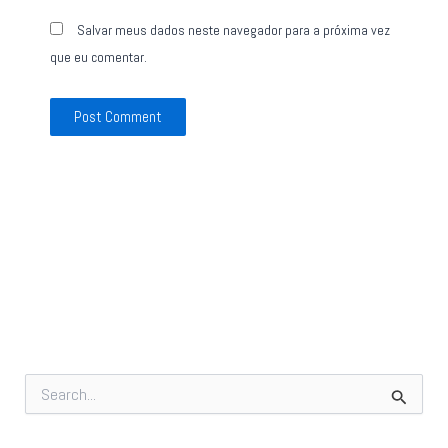
Salvar meus dados neste navegador para a próxima vez
que eu comentar.
P
e
s