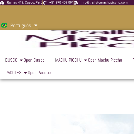
Ir
Ruinas 419, Cusco, Perú
+51 970 409 091
info@trailstomachupicchu.com
para
English
o
Português
Español
conteúdo
CUSCO
Open Cusco
MACHU PICCHU
Open Machu Picchu
PACOTES
Open Pacotes