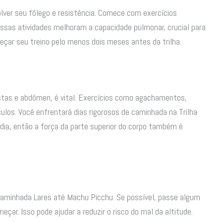
ver seu fôlego e resistência. Comece com exercícios
 Essas atividades melhoram a capacidade pulmonar, crucial para
meçar seu treino pelo menos dois meses antes da trilha.
ostas e abdômen, é vital. Exercícios como agachamentos,
los. Você enfrentará dias rigorosos de caminhada na Trilha
dia, então a força da parte superior do corpo também é
 Caminhada Lares até Machu Picchu. Se possível, passe algum
ar. Isso pode ajudar a reduzir o risco do mal da altitude.