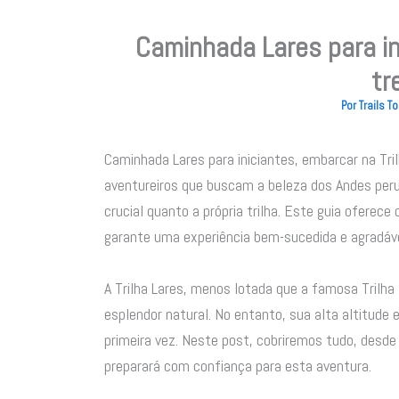
Caminhada Lares para in
tr
Por
Trails 
Caminhada Lares para iniciantes, embarcar na Tri
aventureiros que buscam a beleza dos Andes perua
crucial quanto a própria trilha. Este guia oferec
garante uma experiência bem-sucedida e agradáv
A Trilha Lares, menos lotada que a famosa Trilha
esplendor natural. No entanto, sua alta altitude
primeira vez. Neste post, cobriremos tudo, desde
preparará com confiança para esta aventura.