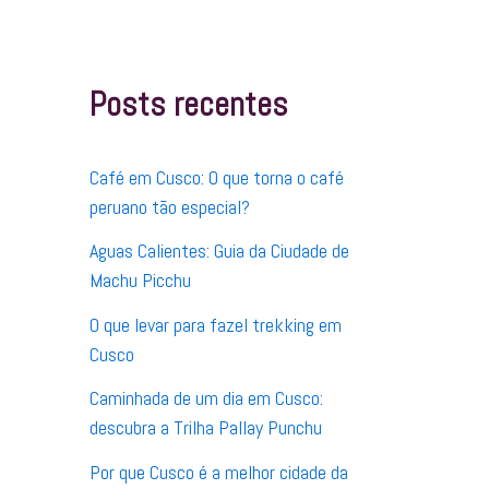
q
u
i
s
Posts recentes
a
r
p
o
Café em Cusco: O que torna o café
r
:
peruano tão especial?
Aguas Calientes: Guia da Ciudade de
Machu Picchu
O que levar para fazel trekking em
Cusco
Caminhada de um dia em Cusco:
descubra a Trilha Pallay Punchu
Por que Cusco é a melhor cidade da