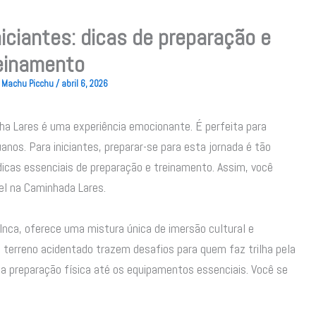
iciantes: dicas de preparação e
einamento
To Machu Picchu
/
abril 6, 2026
lha Lares é uma experiência emocionante. É perfeita para
nos. Para iniciantes, preparar-se para esta jornada é tão
e dicas essenciais de preparação e treinamento. Assim, você
el na Caminhada Lares.
 Inca, oferece uma mistura única de imersão cultural e
 e terreno acidentado trazem desafios para quem faz trilha pela
 a preparação física até os equipamentos essenciais. Você se